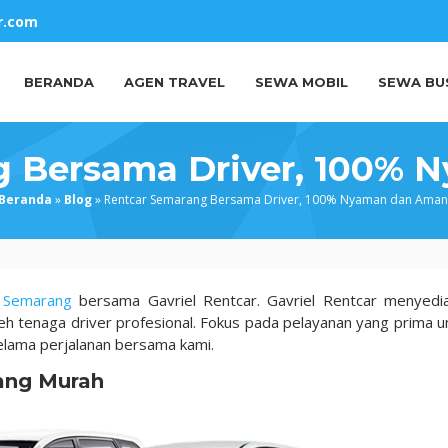
r.com
BERANDA
AGEN TRAVEL
SEWA MOBIL
SEWA BU
g Bersama Driver, 100% 
Beranda
»
Blog
»
Rentcar Semarang Bersama Driver, 100% Nyaman dan Aman
a
Semarang
bersama Gavriel Rentcar. Gavriel Rentcar menyedi
eh tenaga driver profesional. Fokus pada pelayanan yang prima u
lama perjalanan bersama kami.
ang Murah