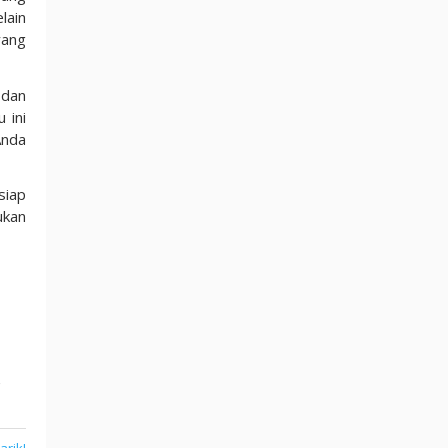
lain
yang
 dan
 ini
Anda
siap
ukan
,
arik!