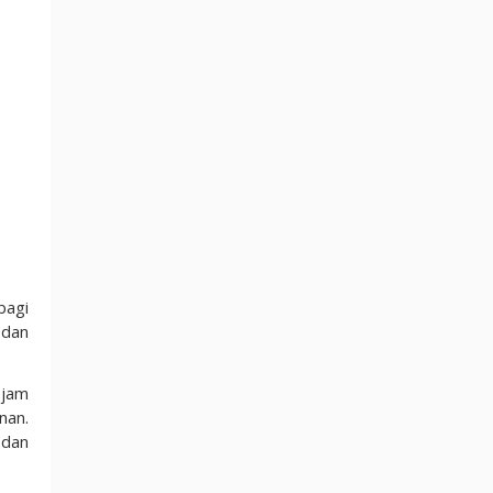
bagi
 dan
 jam
nan.
 dan