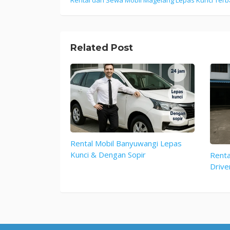
Post
navigation
Related Post
Rental Mobil Banyuwangi Lepas
Kunci & Dengan Sopir
Renta
Drive