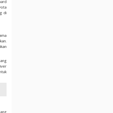
hard
yota
g di
tama
kan.
ikan
jang
iver
ntuk
yang