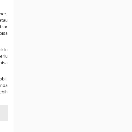
ner,
atau
tcar
bisa
aktu
erlu
bisa
bil,
Anda
ebih