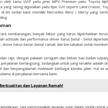
i oleh tamu VVIP yaitu jenis MPV Premium yaitu Toyota Alp
nya yang sering digunakan yaitu tipe SUV seperti Land Cruiser, To
 di lini sedan kami memiliki Mercedes Benz / Mercy yang serin
ding.
laman
ecara sembarangan, banyak faktor yang harus diperhatikan teru
ah attitude dan performance driver harus betul – betul diperhati
ver, driver harus benar-benar ramah dan bersahabat untuk member
mpilan rapi, dengan pakaian seragam dan bebas bau badan sepan
erjalanan berlangsung. Sedangkan untuk yang terakhir adalah dr
l dan berpengalaman melewati berbagai kondisi jalan. Hal ini u
elama di perjalanan bersama kami.
 Berkualitas dan Layanan Ramah!
kendaraan, tapi menggunakan layanan supir dalam mobil rental 