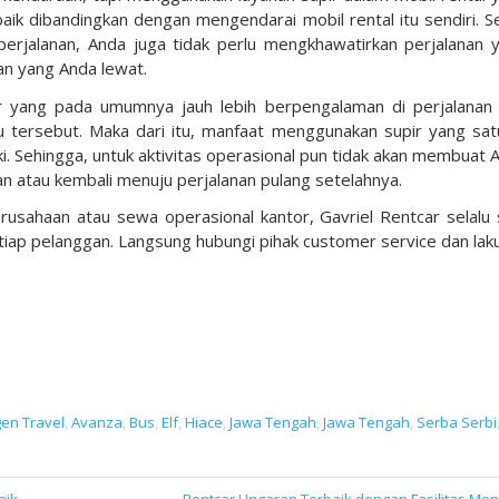
aik dibandingkan dengan mengendarai mobil rental itu sendiri. Se
erjalanan, Anda juga tidak perlu mengkhawatirkan perjalanan 
an yang Anda lewat.
ir yang pada umumnya jauh lebih berpengalaman di perjalanan
 tersebut. Maka dari itu, manfaat menggunakan supir yang satu
i. Sehingga, untuk aktivitas operasional pun tidak akan membuat 
uan atau kembali menuju perjalanan pulang setelahnya.
rusahaan atau sewa operasional kantor, Gavriel Rentcar selalu 
iap pelanggan. Langsung hubungi pihak customer service dan lak
en Travel
,
Avanza
,
Bus
,
Elf
,
Hiace
,
Jawa Tengah
,
Jawa Tengah
,
Serba Serbi
aik
Rentcar Ungaran Terbaik dengan Fasilitas Men