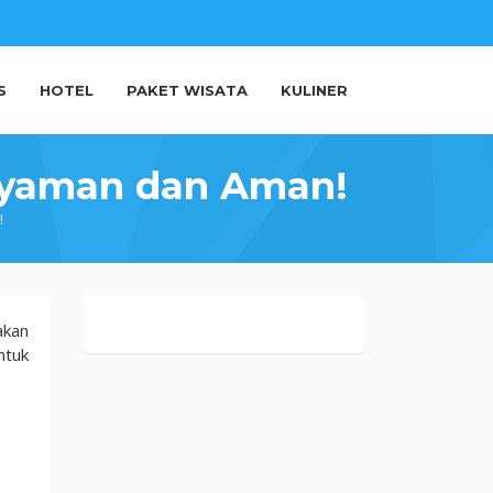
S
HOTEL
PAKET WISATA
KULINER
Nyaman dan Aman!
!
akan
ntuk