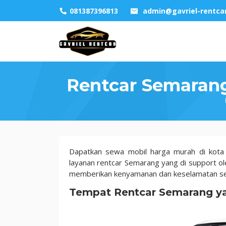
Skip
081387396813
admin@gavriel-rentca
to
content
Rentcar Semaran
Rentcar
Dapatkan sewa mobil harga murah di kot
Semarang
layanan rentcar Semarang yang di support ol
Bersama
memberikan kenyamanan dan keselamatan se
Driver,
Tempat Rentcar Semarang y
100%
Nyaman
dan