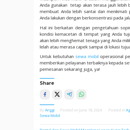
Anda gunakan tetap akan terasa jauh lebih b
membuat Anda lebih santai dan menikmati p
Anda lakukan dengan berkonsentrasi pada jal
Hal ini berkaitan dengan pengetahuan sop
kondisi kemacetan di tempat yang Anda tuju
akan lebih menghemat tenaga yang Anda milik
lelah atau merasa capek sampai di lokasi tuj
Untuk kebutuhan
sewa mobil
operasional pe
memberikan pelayanan terbaiknya kepada set
pemesanan sekarang juga, ya!
Share
By
Anggi
Posted on
June 18, 2024
Posted in
Ag
Sewa Mobil
Rental dan Sewa Mobil Magelang Lepas Kunci Terb