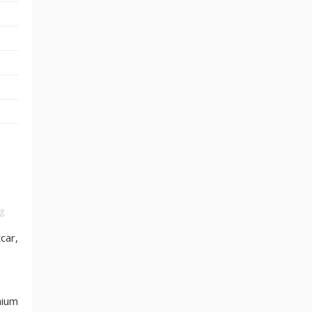
g
car,
mium