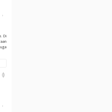
›
s
. Di
raan
juga
›