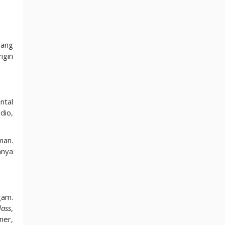
yang
ngin
ntal
dio,
man.
anya
gam.
lass
,
ner,