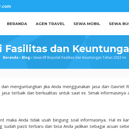
r.com
BERANDA
AGEN TRAVEL
SEWA MOBIL
SEWA BU
i Fasilitas dan Keuntung
Beranda
»
Blog
»
Sewa Elf Boyolali Fasilitas dan Keuntungan Tahun 2023 Ini
n dan menguntungkan jika Anda menggunakan jasa dari Gavriel R
 jasa terbaik dan berkualitas untuk saat ini. Simak informasinya 
ent maka Anda tidak usah bingung soal informasinya. Hal ini ka
g sudah pasti terbaru dan bisa Anda jadikan sebagai acuan seb