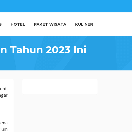
S
HOTEL
PAKET WISATA
KULINER
an Tahun 2023 Ini
ent.
agar
rena
elum