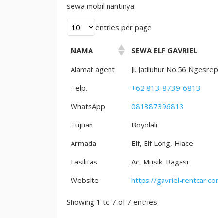
2023
sewa mobil nantinya.
Ini
entries per page
NAMA
SEWA ELF GAVRIEL
Alamat agent
Jl. Jatiluhur No.56 Nges
Telp.
+62 813-8739-6813
WhatsApp
081387396813
Tujuan
Boyolali
Armada
Elf, Elf Long, Hiace
Fasilitas
Ac, Musik, Bagasi
Website
https://gavriel-rentcar.co
Showing 1 to 7 of 7 entries