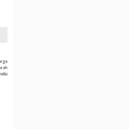
arga
urah
liki