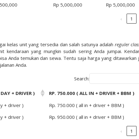
,500,000
Rp 5,000,000
Rp 5,000,000
‹
1
ai kelas unit yang tersedia dan salah satunya adalah
reguler clas
nit kendaraan yang mungkin sudah sering Anda jumpai. Kenda
 bisa Anda temukan dan sewa. Tentu saja harga yang ditawarkan 
alanan Anda.
Search:
 DAY + DRIVER )
RP. 750.000 ( ALL IN + DRIVER + BBM )
y + driver )
Rp. 750.000 ( all in + driver + BBM )
y + driver )
Rp. 950.000 ( all in + driver + BBM )
‹
1