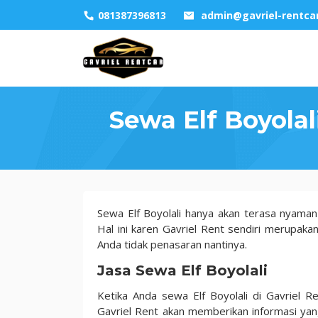
Skip
081387396813
admin@gavriel-rentca
to
content
Sewa Elf Boyolal
Sewa
Sewa Elf Boyolali hanya akan terasa nyama
Elf
Hal ini karen Gavriel Rent sendiri merupakan
Boyolali
Anda tidak penasaran nantinya.
Fasilitas
Jasa Sewa Elf Boyolali
dan
Keuntungan
Ketika Anda sewa Elf Boyolali di Gavriel R
Tahun
Gavriel Rent akan memberikan informasi yan