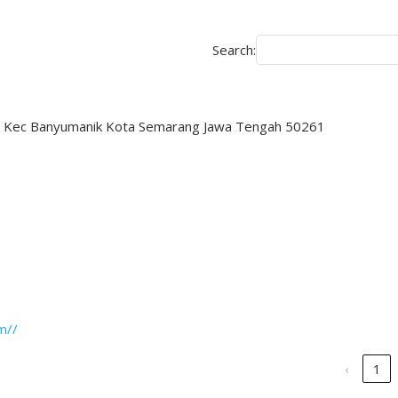
Search:
rep Kec Banyumanik Kota Semarang Jawa Tengah 50261
m//
‹
1