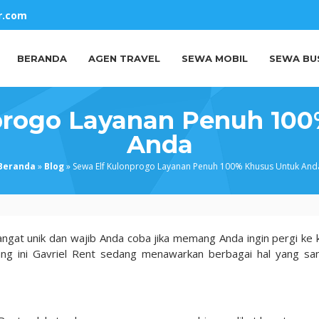
r.com
BERANDA
AGEN TRAVEL
SEWA MOBIL
SEWA BU
progo Layanan Penuh 10
Anda
Beranda
»
Blog
»
Sewa Elf Kulonprogo Layanan Penuh 100% Khusus Untuk And
ngat unik dan wajib Anda coba jika memang Anda ingin pergi ke 
ang ini Gavriel Rent sedang menawarkan berbagai hal yang sa