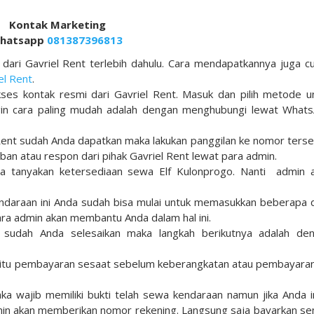
Kontak Marketing
hatsapp
081387396813
dari Gavriel Rent terlebih dahulu. Cara mendapatkannya juga c
el Rent
.
es kontak resmi dari Gavriel Rent. Masuk dan pilih metode u
ngin cara paling mudah adalah dengan menghubungi lewat What
 Rent sudah Anda dapatkan maka lakukan panggilan ke nomor terse
an atau respon dari pihak Gavriel Rent lewat para admin.
ja tanyakan ketersediaan sewa Elf Kulonprogo. Nanti admin 
endaraan ini Anda sudah bisa mulai untuk memasukkan beberapa 
ara admin akan membantu Anda dalam hal ini.
 sudah Anda selesaikan maka langkah berikutnya adalah de
 yaitu pembayaran sesaat sebelum keberangkatan atau pembayaran
a wajib memiliki bukti telah sewa kendaraan namun jika Anda i
in akan memberikan nomor rekening. Langsung saja bayarkan s