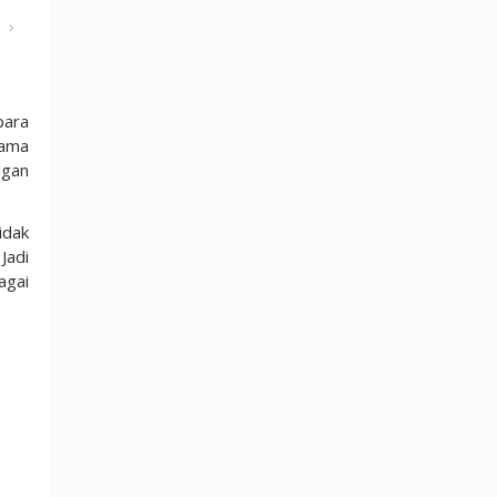
›
para
lama
ggan
idak
Jadi
agai