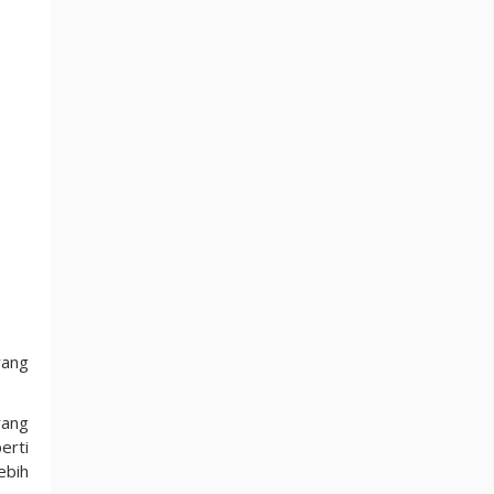
yang
rang
erti
ebih