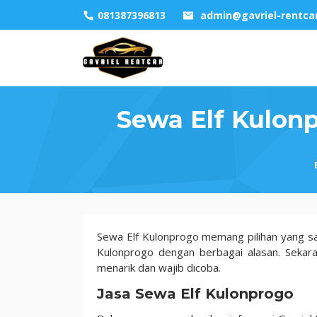
Skip
081387396813
admin@gavriel-rentca
to
content
Sewa Elf Kulon
Sewa
Sewa Elf Kulonprogo memang pilihan yang sa
Elf
Kulonprogo dengan berbagai alasan. Sekar
Kulonprogo
menarik dan wajib dicoba.
Layanan
Jasa Sewa Elf Kulonprogo
Penuh
100%