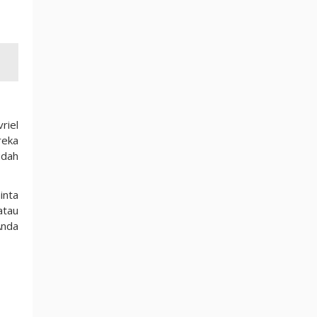
riel
reka
udah
inta
atau
Anda