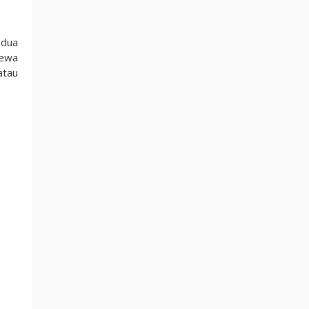
 dua
sewa
atau