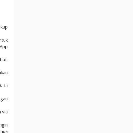
ukup
ntuk
sApp
but.
akan
data
ngan
 via
ngin
emua