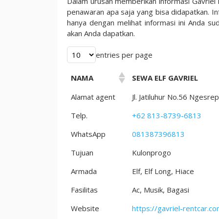
Dalam urusan memberikan informasi Gavriel 
Khusus
penawaran apa saja yang bisa didapatkan. In
Untuk
hanya dengan melihat informasi ini Anda s
Anda
akan Anda dapatkan.
entries per page
NAMA
SEWA ELF GAVRIEL
Alamat agent
Jl. Jatiluhur No.56 Nges
Telp.
+62 813-8739-6813
WhatsApp
081387396813
Tujuan
Kulonprogo
Armada
Elf, Elf Long, Hiace
Fasilitas
Ac, Musik, Bagasi
Website
https://gavriel-rentcar.co