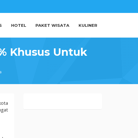
S
HOTEL
PAKET WISATA
KULINER
0% Khusus Untuk
a
kota
ngat