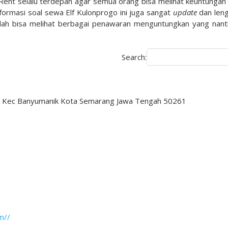
Rent selalu terdepan agar semua orang bisa melihat keuntungan
formasi soal sewa Elf Kulonprogo ini juga sangat
update
dan len
udah bisa melihat berbagai penawaran menguntungkan yang nant
Search:
rep Kec Banyumanik Kota Semarang Jawa Tengah 50261
m//