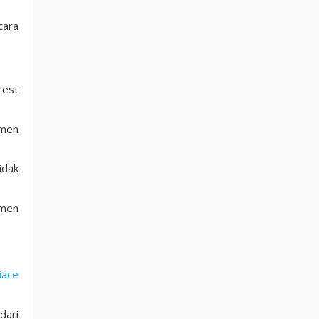
cara
rest
umen
idak
umen
iace
dari