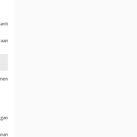
anti
raan
umen
ngan
anan