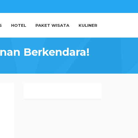
S
HOTEL
PAKET WISATA
KULINER
nan Berkendara!