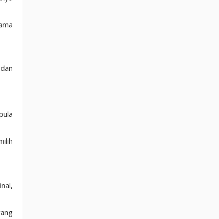
tama
 dan
pula
ilih
nal,
yang