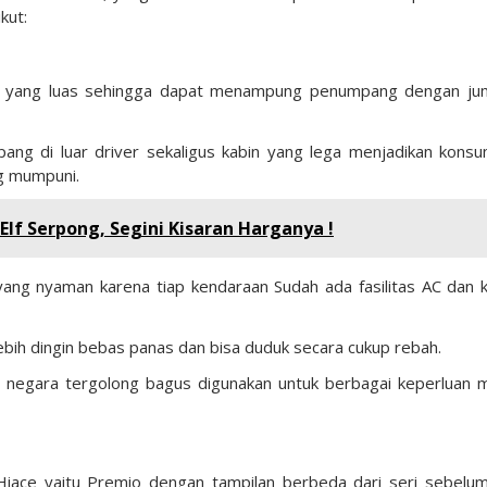
kut:
in yang luas sehingga dapat menampung penumpang dengan ju
ang di luar driver sekaligus kabin yang lega menjadikan kons
ng mumpuni.
lf Serpong, Segini Kisaran Harganya !
ng nyaman karena tiap kendaraan Sudah ada fasilitas AC dan k
bih dingin bebas panas dan bisa duduk secara cukup rebah.
 negara tergolong bagus digunakan untuk berbagai keperluan m
Hiace yaitu Premio dengan tampilan berbeda dari seri sebelu