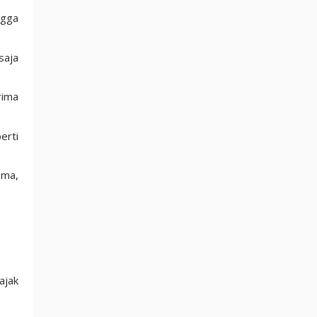
ngga
saja
rima
erti
sma,
ajak