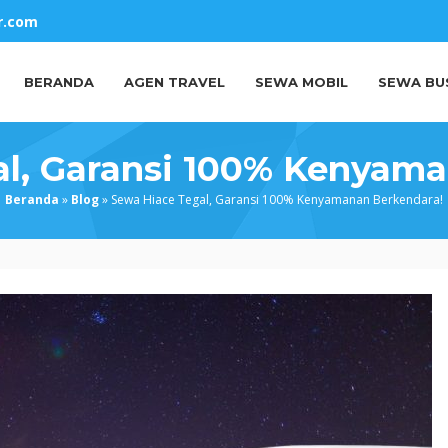
r.com
BERANDA
AGEN TRAVEL
SEWA MOBIL
SEWA BU
al, Garansi 100% Kenyama
Beranda
»
Blog
»
Sewa Hiace Tegal, Garansi 100% Kenyamanan Berkendara!