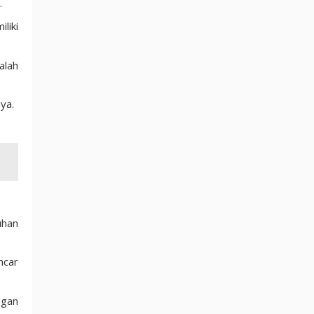
.
liki
alah
ya.
uhan
ncar
ngan