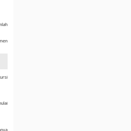
mlah
umen
ursi
ulai
mnya