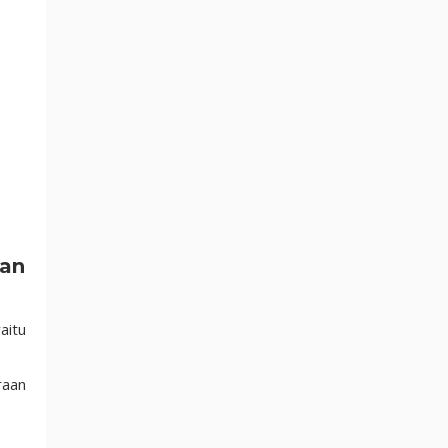
gan
aitu
raan