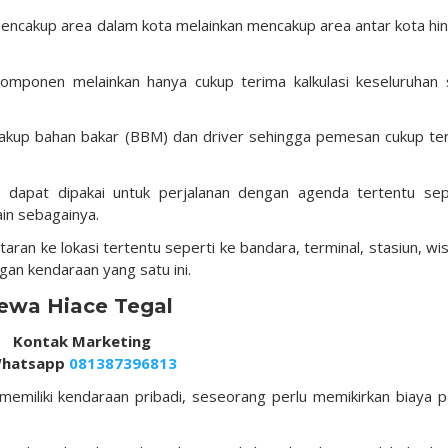
mencakup area dalam kota melainkan mencakup area antar kota hi
omponen melainkan hanya cukup terima kalkulasi keseluruhan 
kup bahan bakar (BBM) dan driver sehingga pemesan cukup te
l dapat dipakai untuk perjalanan dengan agenda tertentu sep
ain sebagainya.
ran ke lokasi tertentu seperti ke bandara, terminal, stasiun, wi
ngan kendaraan yang satu ini.
ewa Hiace Tegal
Kontak Marketing
hatsapp
081387396813
 memiliki kendaraan pribadi, seseorang perlu memikirkan biaya p