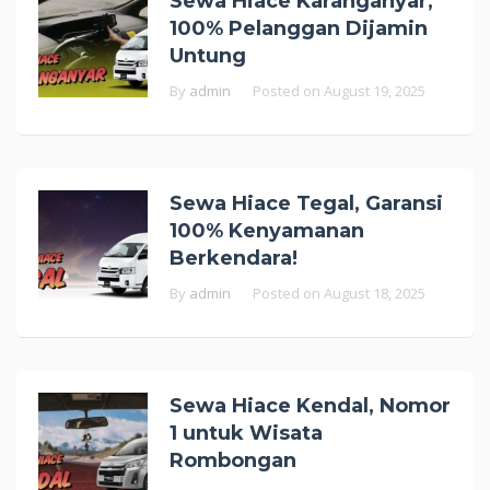
Sewa Hiace Karanganyar,
100% Pelanggan Dijamin
Untung
By
admin
Posted on
August 19, 2025
Sewa Hiace Tegal, Garansi
100% Kenyamanan
Berkendara!
By
admin
Posted on
August 18, 2025
Sewa Hiace Kendal, Nomor
1 untuk Wisata
Rombongan