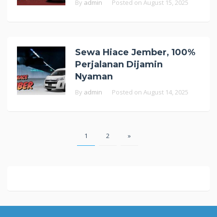
By
admin
Posted on
August 15, 2025
Sewa Hiace Jember, 100%
Perjalanan Dijamin
Nyaman
By
admin
Posted on
August 14, 2025
Posts
1
2
»
pagination