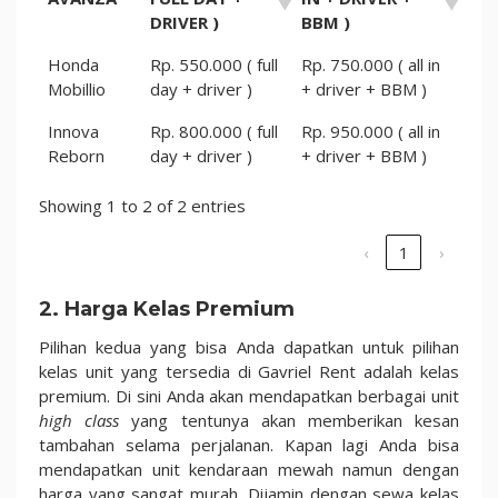
DRIVER )
BBM )
Honda
Rp. 550.000 ( full
Rp. 750.000 ( all in
Mobillio
day + driver )
+ driver + BBM )
Innova
Rp. 800.000 ( full
Rp. 950.000 ( all in
Reborn
day + driver )
+ driver + BBM )
Showing 1 to 2 of 2 entries
‹
1
›
2. Harga Kelas Premium
Pilihan kedua yang bisa Anda dapatkan untuk pilihan
kelas unit yang tersedia di Gavriel Rent adalah kelas
premium. Di sini Anda akan mendapatkan berbagai unit
high class
yang tentunya akan memberikan kesan
tambahan selama perjalanan. Kapan lagi Anda bisa
mendapatkan unit kendaraan mewah namun dengan
harga yang sangat murah. Dijamin dengan sewa kelas