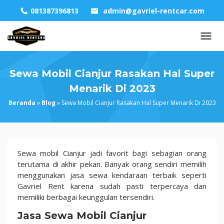
Skip
081387396813
admin@gavriel-rentcar.com
to
content
Sewa Mobil Cianjur Rasakan Hal Super
Menarik Di 2023
Beranda
»
Blog
»
Sewa Mobil Cianjur Rasakan Hal Super Menarik Di 2023
Sewa
Sewa mobil Cianjur jadi favorit bagi sebagian orang
Mobil
terutama di akhir pekan. Banyak orang sendiri memilih
Cianjur
menggunakan jasa sewa kendaraan terbaik seperti
Rasakan
Gavriel Rent karena sudah pasti terpercaya dan
Hal
memiliki berbagai keunggulan tersendiri.
Super
Jasa Sewa Mobil Cianjur
Menarik