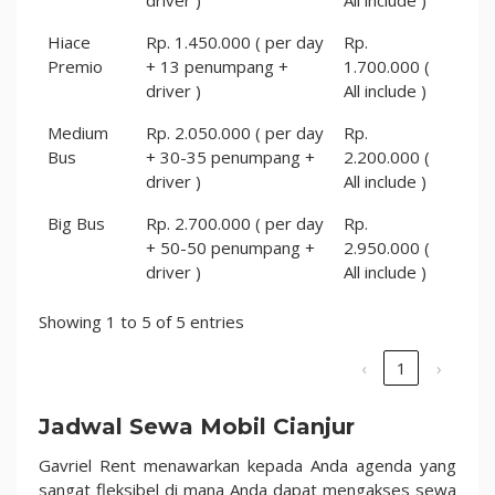
Hiace
Rp. 1.450.000 ( per day
Rp.
Premio
+ 13 penumpang +
1.700.000 (
driver )
All include )
Medium
Rp. 2.050.000 ( per day
Rp.
Bus
+ 30-35 penumpang +
2.200.000 (
driver )
All include )
Big Bus
Rp. 2.700.000 ( per day
Rp.
+ 50-50 penumpang +
2.950.000 (
driver )
All include )
Showing 1 to 5 of 5 entries
‹
1
›
Jadwal Sewa Mobil Cianjur
Gavriel Rent menawarkan kepada Anda agenda yang
sangat fleksibel di mana Anda dapat mengakses sewa