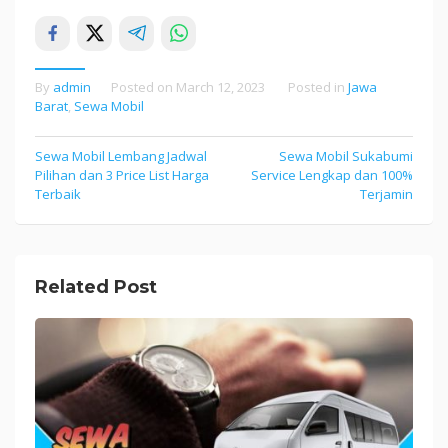
By
admin
Posted on
March 12, 2023
Posted in
Jawa
Barat
,
Sewa Mobil
Sewa Mobil Lembang Jadwal
Sewa Mobil Sukabumi
Post
Pilihan dan 3 Price List Harga
Service Lengkap dan 100%
navigation
Terbaik
Terjamin
Related Post