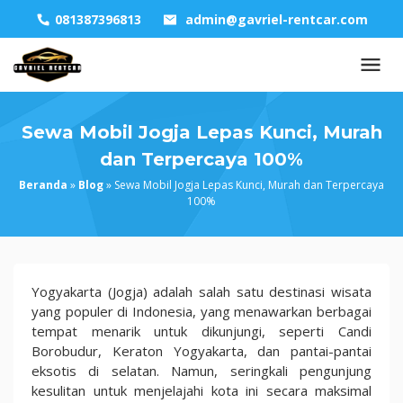
Skip
081387396813
admin@gavriel-rentcar.com
to
content
Sewa Mobil Jogja Lepas Kunci, Murah
dan Terpercaya 100%
Beranda
»
Blog
»
Sewa Mobil Jogja Lepas Kunci, Murah dan Terpercaya
100%
Sewa
Yogyakarta (Jogja) adalah salah satu destinasi wisata
Mobil
yang populer di Indonesia, yang menawarkan berbagai
Jogja
tempat menarik untuk dikunjungi, seperti Candi
Lepas
Borobudur, Keraton Yogyakarta, dan pantai-pantai
Kunci,
eksotis di selatan. Namun, seringkali pengunjung
Murah
kesulitan untuk menjelajahi kota ini secara maksimal