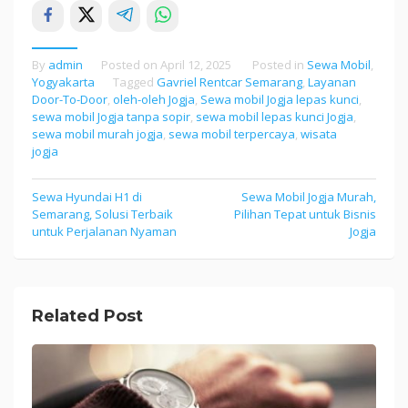
By
admin
Posted on
April 12, 2025
Posted in
Sewa Mobil
,
Yogyakarta
Tagged
Gavriel Rentcar Semarang
,
Layanan
Door-To-Door
,
oleh-oleh Jogja
,
Sewa mobil Jogja lepas kunci
,
sewa mobil Jogja tanpa sopir
,
sewa mobil lepas kunci Jogja
,
sewa mobil murah jogja
,
sewa mobil terpercaya
,
wisata
jogja
Sewa Hyundai H1 di
Sewa Mobil Jogja Murah,
Post
Semarang, Solusi Terbaik
Pilihan Tepat untuk Bisnis
navigation
untuk Perjalanan Nyaman
Jogja
Related Post