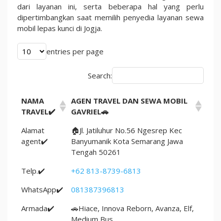
dari layanan ini, serta beberapa hal yang perlu
dipertimbangkan saat memilih penyedia layanan sewa
mobil lepas kunci di Jogja.
entries per page
Search:
NAMA
AGEN TRAVEL DAN SEWA MOBIL
TRAVEL✔️
GAVRIEL🚗
Alamat
🏠Jl. Jatiluhur No.56 Ngesrep Kec
agent✔️
Banyumanik Kota Semarang Jawa
Tengah 50261
Telp.✔️
+62 813-8739-6813
WhatsApp✔️
081387396813
Armada✔️
🚗Hiace, Innova Reborn, Avanza, Elf,
Medium Bus