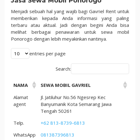
Jasa Sewa Mobil Ponorogo
Perjalanan
Di
Menjadi sebuah hal yang wajib bagi Gavriel Rent untuk
Tahun
memberikan kepada Anda informasi yang paling
2025
terbaru atau aktual. Jadi dengan begini Anda bisa
melihat berbagai penawaran untuk sewa mobil
Ponorogo dengan lebih meyakinkan nantinya.
entries per page
Search:
NAMA
SEWA MOBIL GAVRIEL
Alamat
Jl. Jatiluhur No.56 Ngesrep Kec
agent
Banyumanik Kota Semarang Jawa
Tengah 50261
Telp.
+62 813-8739-6813
WhatsApp
081387396813