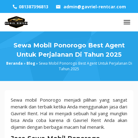
Skip
081387396813
admin@gavriel-rentcar.com
to
content
Sewa Mobil Ponorogo Best Agent
Untuk Perjalanan Di Tahun 2025
Beranda
»
Blog
»
Sewa Mobil Ponorogo Best Agent Untuk Perjalanan Di
Tahun 2025
Sewa
Sewa mobil Ponorogo menjadi pilihan yang sangat
Mobil
menarik dan terbaik ketika Anda menggunakan jasa dari
Ponorogo
Gavriel Rent. Hal ini menjadi sebuah hal yang mungkin
Best
bisa Anda coba karena di Gavriel Rent Anda akan
Agent
dijamin dengan berbagai macam hal menarik.
Untuk