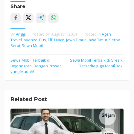
Share
By
Anggi
Posted on
August 1, 2024
Posted in
Agen
Travel
,
Avanza
,
Bus
,
Elf
,
Hiace
,
Jawa Timur
,
Jawa Timur
,
Serba
Serbi
,
Sewa Mobil
Sewa Mobil Terbaik di
Sewa Mobil Terbaik di Gresik,
Post
Bojonegoro, Dengan Proses
Tersedia Juga Mobil Box!
navigation
yang Mudah!
Related Post