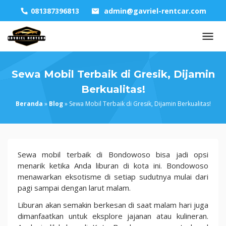
Skip
081387396813
admin@gavriel-rentcar.com
to
content
Sewa Mobil Terbaik di Gresik, Dijamin
Berkualitas!
Beranda
»
Blog
»
Sewa Mobil Terbaik di Gresik, Dijamin Berkualitas!
Sewa
Sewa mobil terbaik di Bondowoso bisa jadi opsi
Mobil
menarik ketika Anda liburan di kota ini. Bondowoso
Terbaik
menawarkan eksotisme di setiap sudutnya mulai dari
di
pagi sampai dengan larut malam.
Gresik,
Liburan akan semakin berkesan di saat malam hari juga
Dijamin
dimanfaatkan untuk eksplore jajanan atau kulineran.
Berkualitas!