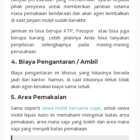
pihak penyewa untuk memberikan jaminan selama
masa pemakaian kendaraan dan akan agen kembalikan
di saat pinjam mobil sudah berakhir.
Jaminan ini bisa berupa KTP, Passpor atau bisa juga
berupa barang.
Lebih jelasnya Anda bisa tanyakan
penjelasan selengkapnya pada masing-masing
perusahaan.
4. Biaya Pengantaran / Ambil
Biaya pengantaran ini khusus yang lokasinya berada
jauh dari kantor. Namun, di saat lokasinya dekat tidak
akan agen kenakan biaya sama sekali.
5. Area Pemakaian
Sama seperti
sewa mobil bersama sopir
, untuk sewa
mobil lepas kunci ini memahami mengenai batas area
pemakaian, area mana saja yang boleh dan area mana
saja yang menjadi batas pemakaian.