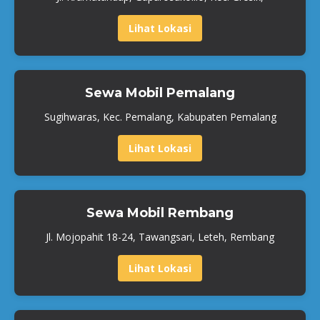
Lihat Lokasi
Sewa Mobil Pemalang
Sugihwaras, Kec. Pemalang, Kabupaten Pemalang
Lihat Lokasi
Sewa Mobil Rembang
Jl. Mojopahit 18-24, Tawangsari, Leteh, Rembang
Lihat Lokasi