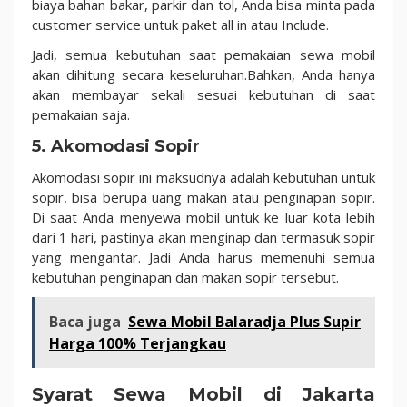
biaya bahan bakar, parkir dan tol, Anda bisa minta pada
customer service untuk paket all in atau Include.
Jadi, semua kebutuhan saat pemakaian sewa mobil
akan dihitung secara keseluruhan.Bahkan, Anda hanya
akan membayar sekali sesuai kebutuhan di saat
pemakaian saja.
5. Akomodasi Sopir
Akomodasi sopir ini maksudnya adalah kebutuhan untuk
sopir, bisa berupa uang makan atau penginapan sopir.
Di saat Anda menyewa mobil untuk ke luar kota lebih
dari 1 hari, pastinya akan menginap dan termasuk sopir
yang mengantar. Jadi Anda harus memenuhi semua
kebutuhan penginapan dan makan sopir tersebut.
Baca juga
Sewa Mobil Balaradja Plus Supir
Harga 100% Terjangkau
Syarat Sewa Mobil di Jakarta