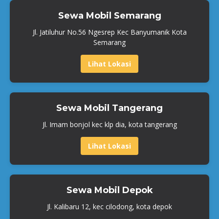
Sewa Mobil Semarang
Jl. Jatiluhur No.56 Ngesrep Kec Banyumanik Kota
Semarang
Lihat Lokasi
Sewa Mobil Tangerang
Jl. Imam bonjol kec klp dia, kota tangerang
Lihat Lokasi
Sewa Mobil Depok
Jl. Kalibaru 12, kec cilodong, kota depok