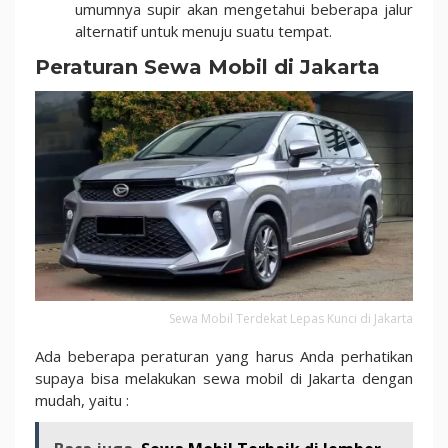
umumnya supir akan mengetahui beberapa jalur
alternatif untuk menuju suatu tempat.
Peraturan Sewa Mobil di Jakarta
Sewa Mobil Terdekat Lepas Kunci di Jakarta
Ada beberapa peraturan yang harus Anda perhatikan
supaya bisa melakukan sewa mobil di Jakarta dengan
mudah, yaitu :