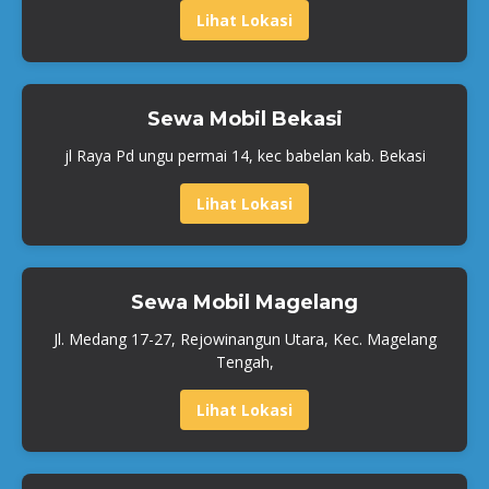
Lihat Lokasi
Sewa Mobil Bekasi
jl Raya Pd ungu permai 14, kec babelan kab. Bekasi
Lihat Lokasi
Sewa Mobil Magelang
Jl. Medang 17-27, Rejowinangun Utara, Kec. Magelang
Tengah,
Lihat Lokasi