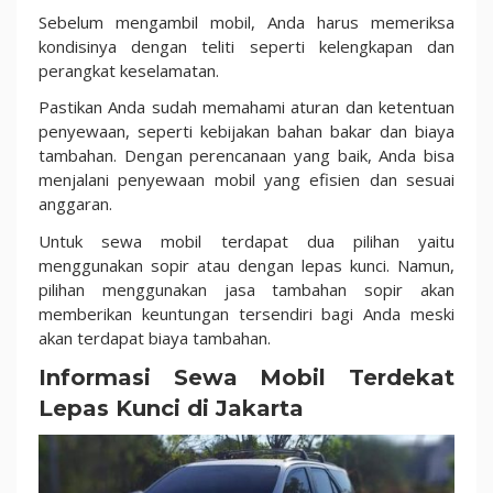
Jakarta
Sebelum mengambil mobil, Anda harus memeriksa
&
kondisinya dengan teliti seperti kelengkapan dan
Fasilitas
perangkat keselamatan.
Lengkap
Pastikan Anda sudah memahami aturan dan ketentuan
penyewaan, seperti kebijakan bahan bakar dan biaya
tambahan. Dengan perencanaan yang baik, Anda bisa
menjalani penyewaan mobil yang efisien dan sesuai
anggaran.
Untuk sewa mobil terdapat dua pilihan yaitu
menggunakan sopir atau dengan lepas kunci. Namun,
pilihan menggunakan jasa tambahan sopir akan
memberikan keuntungan tersendiri bagi Anda meski
akan terdapat biaya tambahan.
Informasi
Sewa Mobil Terdekat
Lepas Kunci di Jakarta