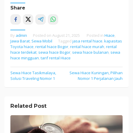
Share
By
admin
Posted on
August 21, 2025
Posted in
Hiace
,
Jawa Barat
,
Sewa Mobil
Tagged
jasa rental hiace
,
kapasitas
Toyota hiace
,
rental hiace Bogor
,
rental hiace murah
,
rental
hiace terdekat
,
sewa hiace Bogor
,
sewa hiace bulanan
,
sewa
hiace mingguan
,
tarif rental Hiace
Sewa Hiace Tasikmalaya,
Sewa Hiace Kuningan, Pilihan
Post
Solusi Traveling Nomor 1
Nomor 1 Perjalanan Jauh
navigation
Related Post