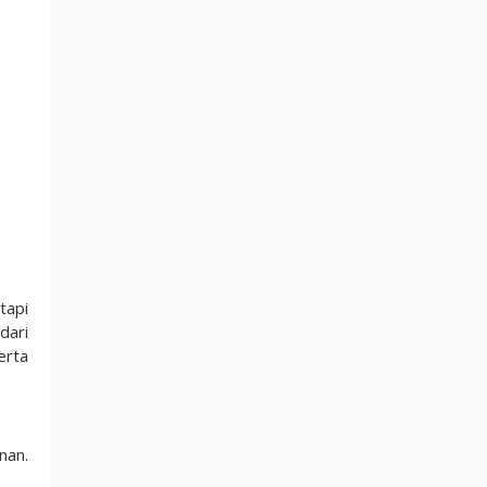
tapi
dari
erta
nan.