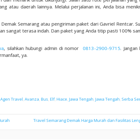
g atau daerah lainnya. Melalui perjalanan ini, Anda bisa menik
l Demak Semarang atau pengiriman paket dari Gavriel Rentcar. S
kan sangat terasa indah. Dan paket yang Anda titip pasti 100% sa
wa
, silahkan hubungi admin di nomor
0813-2900-9715
. Jangan 
ermanfaat, ya.
n
Agen Travel
,
Avanza
,
Bus
,
Elf
,
Hiace
,
Jawa Tengah
,
Jawa Tengah
,
Serba Ser
Murah
Travel Semarang Demak Harga Murah dan Fasilitas Len