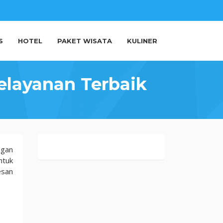
S
HOTEL
PAKET WISATA
KULINER
layanan Terbaik
ngan
ntuk
esan