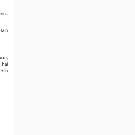
ami,
lain
arus
 hal
ebih