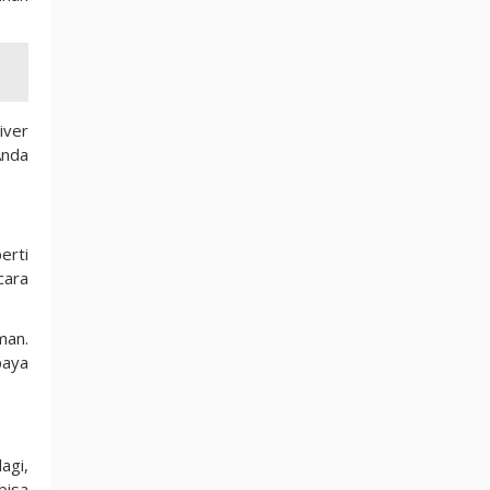
iver
Anda
erti
cara
man.
paya
agi,
bisa