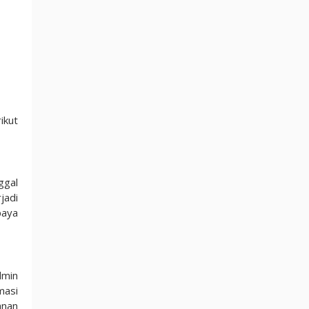
ikut
ggal
jadi
paya
dmin
masi
anan