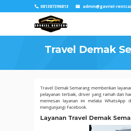
Skip
081387396813
admin@gavriel-rentca
to
content
Travel Demak S
Travel
Travel Demak Semarang memberikan layanan 
Demak
pelayanan terbaik, driver yang ramah dan ha
Semarang
memesan layanan ini melalui WhatsApp d
Murah
mengunjungi Facebook.
dengan
Layanan Travel Demak Sem
Pelayanan
Terbaik