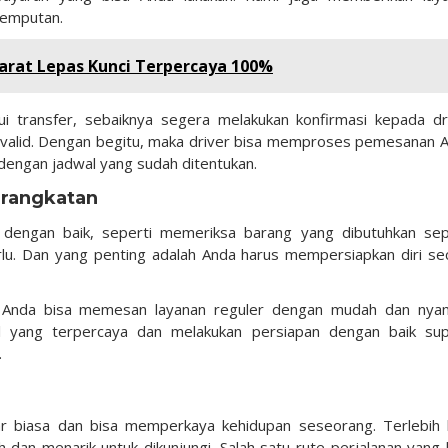
njemputan.
arat Lepas Kunci Terpercaya 100%
i transfer, sebaiknya segera melakukan konfirmasi kepada dr
valid. Dengan begitu, maka driver bisa memproses pemesanan 
engan jadwal yang sudah ditentukan.
erangkatan
i dengan baik, seperti memeriksa barang yang dibutuhkan sep
rlu. Dan yang penting adalah Anda harus mempersiapkan diri se
s, Anda bisa memesan layanan reguler dengan mudah dan nya
el yang terpercaya dan melakukan persiapan dengan baik su
.
r biasa dan bisa memperkaya kehidupan seseorang. Terlebih l
dan menarik untuk dikunjungi. Salah satu rute perjalanan yang 