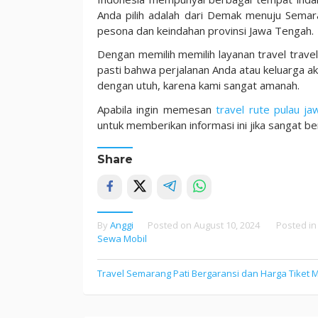
Anda pilih adalah dari Demak menuju Semaran
pesona dan keindahan provinsi Jawa Tengah.
Dengan memilih memilih layanan travel trave
pasti bahwa perjalanan Anda atau keluarga a
dengan utuh, karena kami sangat amanah.
Apabila ingin memesan
travel rute pulau ja
untuk memberikan informasi ini jika sangat b
Share
By
Anggi
Posted on
August 10, 2024
Posted i
Sewa Mobil
Travel Semarang Pati Bergaransi dan Harga Tiket 
Post
navigation