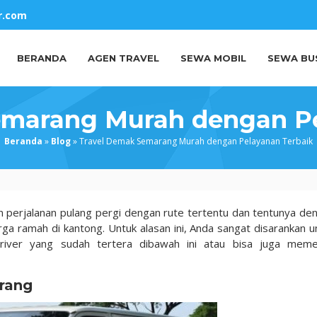
r.com
BERANDA
AGEN TRAVEL
SEWA MOBIL
SEWA BU
emarang Murah dengan Pe
Beranda
»
Blog
»
Travel Demak Semarang Murah dengan Pelayanan Terbaik
perjalanan pulang pergi dengan rute tertentu dan tentunya de
rga ramah di kantong. Untuk alasan ini, Anda sangat disarankan u
river yang sudah tertera dibawah ini atau bisa juga mem
arang