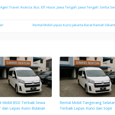
n
Agen Travel
,
Avanza
,
Bus
,
Elf
,
Hiace
,
Jawa Tengah
,
Jawa Tengah
,
Serba Ser
an
Rental Mobil Lepas Kunci Jakarta Barat Ramah Dikan
l Mobil BSD Terbaik Sewa
Rental Mobil Tangerang Selata
r dan Lepas Kunci Bulanan
Terbaik Lepas Kunci dan Sopir