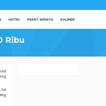
S
HOTEL
PAKET WISATA
KULINER
0 Ribu
obil
ting
 hal
ling