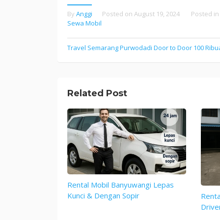
By
Anggi
Posted on
August 19, 2024
Posted i
Sewa Mobil
Travel Semarang Purwodadi Door to Door 100 Ribu
Post
navigation
Related Post
Rental Mobil Banyuwangi Lepas
Kunci & Dengan Sopir
Renta
Drive