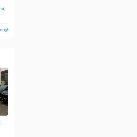
bi
,
tong!
n