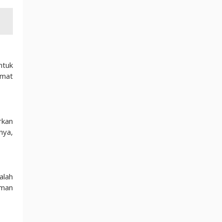
ntuk
emat
rkan
nya,
alah
aman