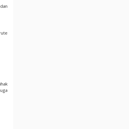
 dan
rute
ihak
juga