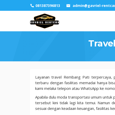
Skip
081387396813
admin@gavriel-rentca
to
content
Trave
Travel
Layanan travel Rembang Pati terpercaya, 
Rembang
terbaru dengan fasilitas memadai hanya bisa
Pati Murah
kami melalui telepon atau WhatsApp ke nom
100
Apabila dulu moda transportasi umum untuk p
Ribu
tersebut kini tidak lagi kita temui. Namun
sesuai dengan keadaan keuangan, fasilitas ken