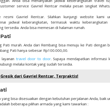
nggan. Anda bisa menanyakan jadwal keberangkatan travel tu
stomer service Gavriel Rentcar melalui pesan singkat What
resmi Gavriel Rentcar. Silahkan kunjungi website kami u
enai jadwal keberangkatan, termasuk waktu keberangkatan
ng tersedia. Anda bisa memesan di halaman rumah.
 Pati
 Pati murah. Anda dari Rembang bisa menuju ke Pati dengan b
Rembang Pati hanya sebesar Rp100.000,00.
k layanan
travel door to door
. Supaya mendapatkan informasi l
 hubungi melalui kontak yang sudah tersedia.
resik dari Gavriel Rentcar, Terpraktis!
ati
 yang bisa disesuaikan dengan kebutuhan perjalanan Anda, baik u
t adalah beberapa pilihan armada yang kami tawarkan :