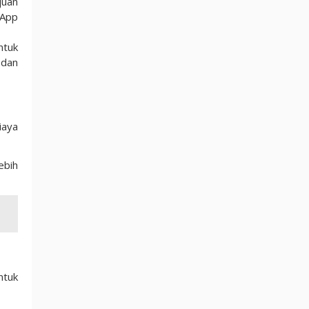
juan
sApp
ntuk
 dan
iaya
ebih
ntuk