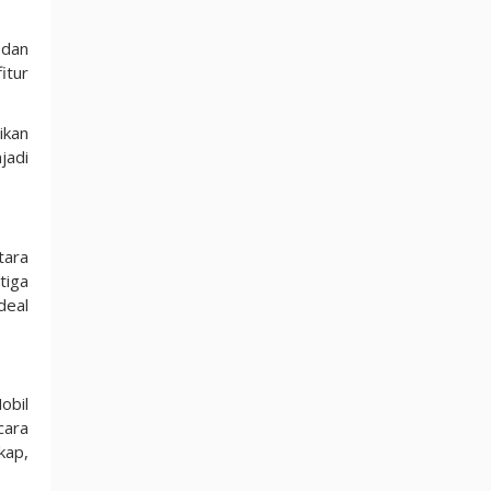
 dan
itur
ikan
jadi
tara
tiga
deal
obil
cara
kap,