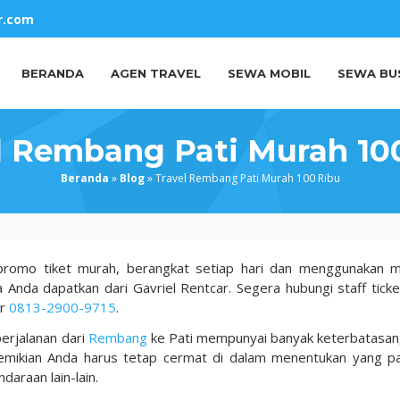
r.com
BERANDA
AGEN TRAVEL
SEWA MOBIL
SEWA BU
l Rembang Pati Murah 10
Beranda
»
Blog
»
Travel Rembang Pati Murah 100 Ribu
promo tiket murah, berangkat setiap hari dan menggunakan m
 Anda dapatkan dari Gavriel Rentcar. Segera hubungi staff ticke
or
0813-2900-9715
.
erjalanan dari
Rembang
ke Pati mempunyai banyak keterbatasan,
 demikian Anda harus tetap cermat di dalam menentukan yang pa
daraan lain-lain.