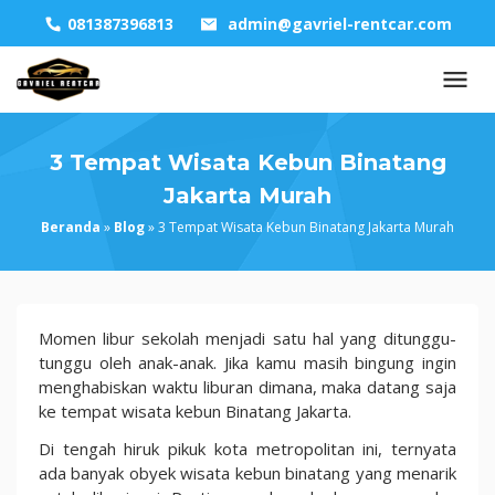
Skip
081387396813
admin@gavriel-rentcar.com
to
content
3 Tempat Wisata Kebun Binatang
Jakarta Murah
Beranda
»
Blog
»
3 Tempat Wisata Kebun Binatang Jakarta Murah
3
Momen libur sekolah menjadi satu hal yang ditunggu-
Tempat
tunggu oleh anak-anak. Jika kamu masih bingung ingin
Wisata
menghabiskan waktu liburan dimana, maka datang saja
Kebun
ke tempat wisata kebun Binatang Jakarta.
Binatang
Di tengah hiruk pikuk kota metropolitan ini, ternyata
Jakarta Murah
ada banyak obyek wisata kebun binatang yang menarik