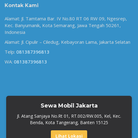
Kontak Kami
Alamat: Jl. Tamtama Bar. IV No.80 RT 06 RW 09, Ngesrep,
Kec. Banyumanik, Kota Semarang, Jawa Tengah 50261,
Indonesia
Alamat: Jl. Cipulir – Ciledug, Kebayoran Lama, Jakarta Selatan
Telp:
081387396813
WA:
081387396813
Sewa Mobil Jakarta
Jl. Atang Sanjaya No.Rt 01, RT.002/RW.005, Kel, Kec.
Benda, Kota Tangerang, Banten 15125
Lihat Lokasi