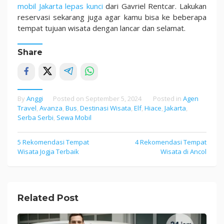
mobil Jakarta lepas kunci
dari Gavriel Rentcar. Lakukan
reservasi sekarang juga agar kamu bisa ke beberapa
tempat tujuan wisata dengan lancar dan selamat.
Share
By
Anggi
Posted on
September 5, 2024
Posted in
Agen
Travel
,
Avanza
,
Bus
,
Destinasi Wisata
,
Elf
,
Hiace
,
Jakarta
,
Serba Serbi
,
Sewa Mobil
5 Rekomendasi Tempat
4 Rekomendasi Tempat
Post
Wisata Jogja Terbaik
Wisata di Ancol
navigation
Related Post