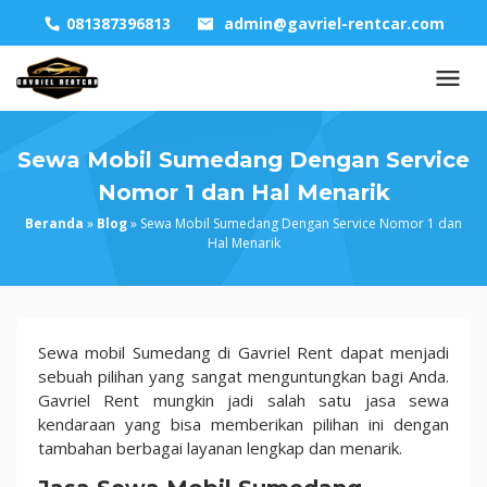
Skip
081387396813
admin@gavriel-rentcar.com
to
content
Sewa Mobil Sumedang Dengan Service
Nomor 1 dan Hal Menarik
Beranda
»
Blog
»
Sewa Mobil Sumedang Dengan Service Nomor 1 dan
Hal Menarik
Sewa
Sewa mobil Sumedang di Gavriel Rent dapat menjadi
Mobil
sebuah pilihan yang sangat menguntungkan bagi Anda.
Sumedang
Gavriel Rent mungkin jadi salah satu jasa sewa
Dengan
kendaraan yang bisa memberikan pilihan ini dengan
Service
tambahan berbagai layanan lengkap dan menarik.
Nomor