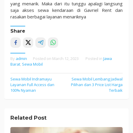
yang menarik. Maka dari itu tunggu apalagi langsung
saja akses sewa kendaraan di Gavriel Rent dan
rasakan berbagai layanan menariknya
Share
By
admin
Posted on
March 12, 2023
Posted in
Jawa
Barat
,
Sewa Mobil
Sewa Mobil Indramayu
Sewa Mobil Lembang Jadwal
Post
Layanan Full Access dan
Pilihan dan 3 Price List Harga
navigation
100% Nyaman
Terbaik
Related Post