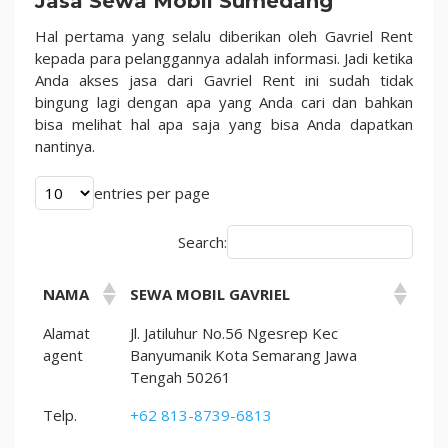
Jasa Sewa Mobil Sumedang
1
dan
Hal pertama yang selalu diberikan oleh Gavriel Rent
Hal
kepada para pelanggannya adalah informasi. Jadi ketika
Menarik
Anda akses jasa dari Gavriel Rent ini sudah tidak
bingung lagi dengan apa yang Anda cari dan bahkan
bisa melihat hal apa saja yang bisa Anda dapatkan
nantinya.
entries per page
Search:
NAMA
SEWA MOBIL GAVRIEL
Alamat
Jl. Jatiluhur No.56 Ngesrep Kec
agent
Banyumanik Kota Semarang Jawa
Tengah 50261
Telp.
+62 813-8739-6813