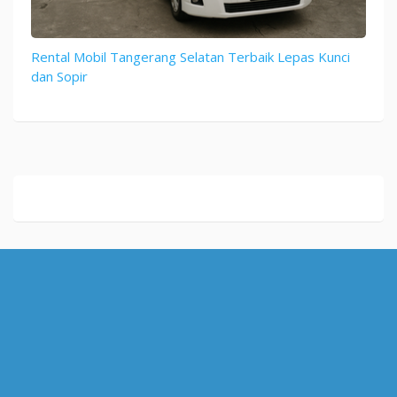
Rental Mobil Tangerang Selatan Terbaik Lepas Kunci
dan Sopir