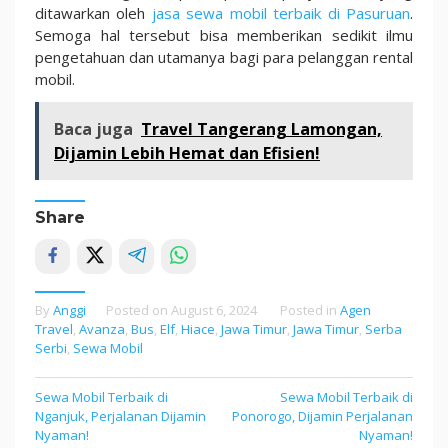
ditawarkan oleh
jasa sewa mobil terbaik di Pasuruan
.
Semoga hal tersebut bisa memberikan sedikit ilmu
pengetahuan dan utamanya bagi para pelanggan rental
mobil.
Baca juga
Travel Tangerang Lamongan,
Dijamin Lebih Hemat dan Efisien!
Share
By
Anggi
Posted on
August 6, 2024
Posted in
Agen
Travel
,
Avanza
,
Bus
,
Elf
,
Hiace
,
Jawa Timur
,
Jawa Timur
,
Serba
Serbi
,
Sewa Mobil
Sewa Mobil Terbaik di
Sewa Mobil Terbaik di
Post
Nganjuk, Perjalanan Dijamin
Ponorogo, Dijamin Perjalanan
navigation
Nyaman!
Nyaman!