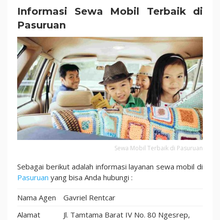
dan
Informasi Sewa Mobil Terbaik di
Fasilitas
Pasuruan
Lengkap!
Sewa Mobil Terbaik di Pasuruan
Sebagai berikut adalah informasi layanan sewa mobil di
Pasuruan
yang bisa Anda hubungi :
Nama Agen
Gavriel Rentcar
Alamat
Jl. Tamtama Barat IV No. 80 Ngesrep,