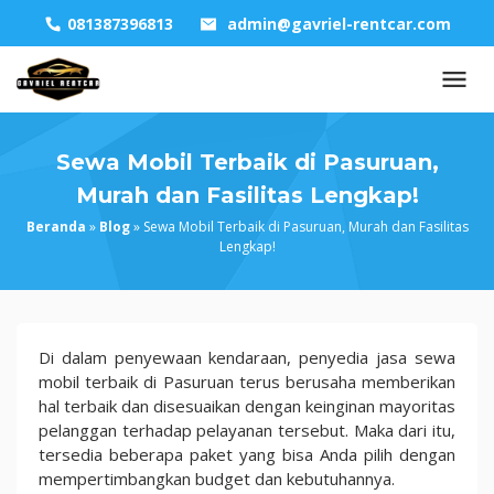
Skip
081387396813
admin@gavriel-rentcar.com
to
content
Sewa Mobil Terbaik di Pasuruan,
Murah dan Fasilitas Lengkap!
Beranda
»
Blog
»
Sewa Mobil Terbaik di Pasuruan, Murah dan Fasilitas
Lengkap!
Sewa
Di dalam penyewaan kendaraan, penyedia jasa sewa
Mobil
mobil terbaik di Pasuruan terus berusaha memberikan
Terbaik
hal terbaik dan disesuaikan dengan keinginan mayoritas
di
pelanggan terhadap pelayanan tersebut. Maka dari itu,
Pasuruan,
tersedia beberapa paket yang bisa Anda pilih dengan
Murah
mempertimbangkan budget dan kebutuhannya.