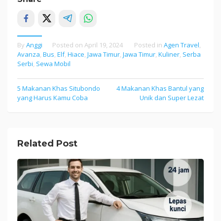
By
Anggi
Posted on
April 19, 2024
Posted in
Agen Travel
,
Avanza
,
Bus
,
Elf
,
Hiace
,
Jawa Timur
,
Jawa Timur
,
Kuliner
,
Serba
Serbi
,
Sewa Mobil
5 Makanan Khas Situbondo
4 Makanan Khas Bantul yang
Post
yang Harus Kamu Coba
Unik dan Super Lezat
navigation
Related Post