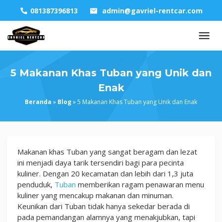
Skip
081387396813
admin@gavriel-rentcar.com
to
content
5 Makanan Khas Tuban yang Unik dan
Enak
Beranda
»
Blog
»
5 Makanan Khas Tuban yang Unik dan Enak
5
Makanan khas Tuban yang sangat beragam dan lezat
Makanan
ini menjadi daya tarik tersendiri bagi para pecinta
Khas
kuliner. Dengan 20 kecamatan dan lebih dari 1,3 juta
Tuban
penduduk,
Tuban
memberikan ragam penawaran menu
yang
kuliner yang mencakup makanan dan minuman.
Unik
Keunikan dari Tuban tidak hanya sekedar berada di
dan
pada pemandangan alamnya yang menakjubkan, tapi