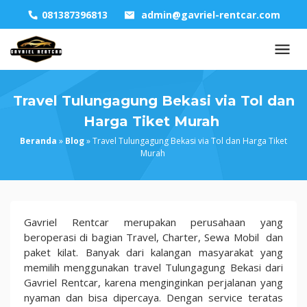
Skip
081387396813
admin@gavriel-rentcar.com
to
content
Travel Tulungagung Bekasi via Tol dan
Harga Tiket Murah
Beranda
»
Blog
»
Travel Tulungagung Bekasi via Tol dan Harga Tiket
Murah
Travel
Gavriel Rentcar merupakan perusahaan yang
Tulungagung
beroperasi di bagian Travel, Charter, Sewa Mobil dan
Bekasi
paket kilat. Banyak dari kalangan masyarakat yang
via
memilih menggunakan travel Tulungagung Bekasi dari
Tol
Gavriel Rentcar, karena menginginkan perjalanan yang
dan
nyaman dan bisa dipercaya. Dengan service teratas