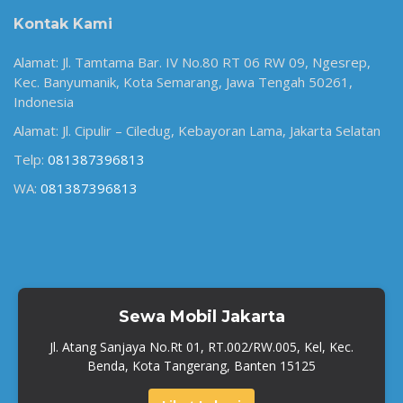
Kontak Kami
Alamat: Jl. Tamtama Bar. IV No.80 RT 06 RW 09, Ngesrep,
Kec. Banyumanik, Kota Semarang, Jawa Tengah 50261,
Indonesia
Alamat: Jl. Cipulir – Ciledug, Kebayoran Lama, Jakarta Selatan
Telp:
081387396813
WA:
081387396813
Sewa Mobil Jakarta
Jl. Atang Sanjaya No.Rt 01, RT.002/RW.005, Kel, Kec.
Benda, Kota Tangerang, Banten 15125