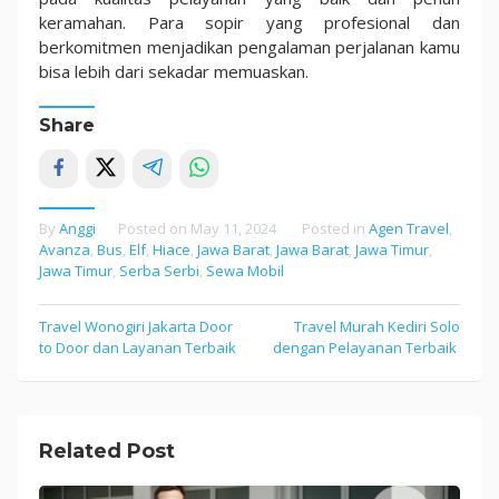
keramahan. Para sopir yang profesional dan
berkomitmen menjadikan pengalaman perjalanan kamu
bisa lebih dari sekadar memuaskan.
Share
By
Anggi
Posted on
May 11, 2024
Posted in
Agen Travel
,
Avanza
,
Bus
,
Elf
,
Hiace
,
Jawa Barat
,
Jawa Barat
,
Jawa Timur
,
Jawa Timur
,
Serba Serbi
,
Sewa Mobil
Travel Wonogiri Jakarta Door
Travel Murah Kediri Solo
Post
to Door dan Layanan Terbaik
dengan Pelayanan Terbaik
navigation
Related Post