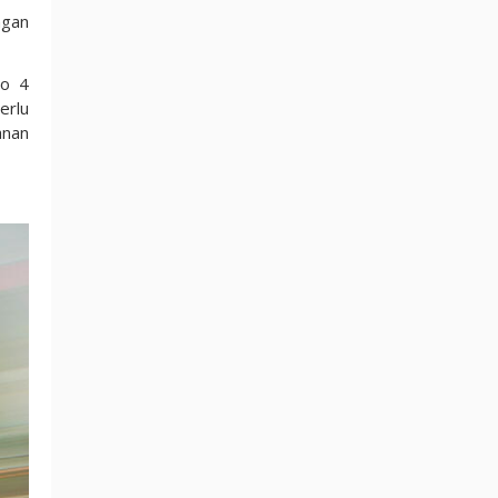
ngan
io 4
erlu
anan