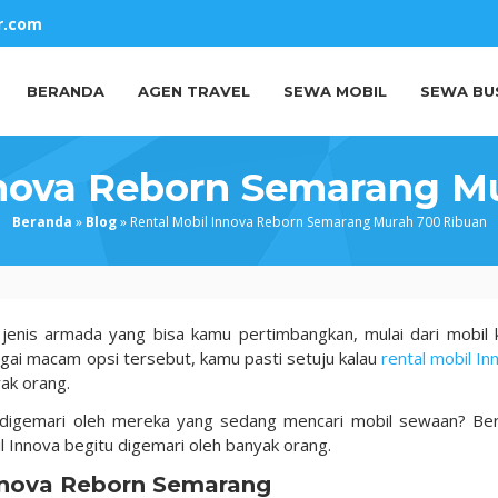
r.com
BERANDA
AGEN TRAVEL
SEWA MOBIL
SEWA BU
nnova Reborn Semarang M
Beranda
»
Blog
»
Rental Mobil Innova Reborn Semarang Murah 700 Ribuan
jenis armada yang bisa kamu pertimbangkan, mulai dari mobil k
agai macam opsi tersebut, kamu pasti setuju kalau
rental mobil In
yak orang.
 digemari oleh mereka yang sedang mencari mobil sewaan? Ber
 Innova begitu digemari oleh banyak orang.
Innova Reborn Semarang