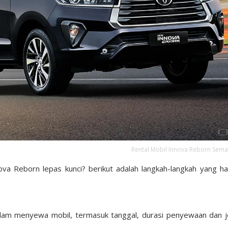
Rental Mobil Innova Reborn Sem
ova Reborn lepas kunci? berikut adalah langkah-langkah yang h
lam menyewa mobil, termasuk tanggal, durasi penyewaan dan j