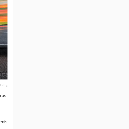
arang
arus
enis