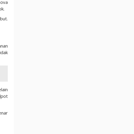
nova
ok.
but.
anan
idak
lain
lpot
enar