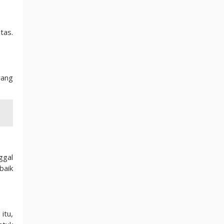
tas.
yang
ggal
baik
itu,