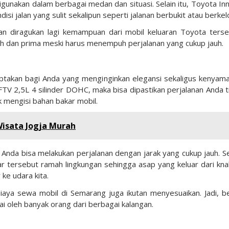
igunakan dalam berbagai medan dan situasi. Selain itu, Toyota In
isi jalan yang sulit sekalipun seperti jalanan berbukit atau berkel
n diragukan lagi kemampuan dari mobil keluaran Toyota terse
guh dan prima meski harus menempuh perjalanan yang cukup jauh.
takan bagi Anda yang menginginkan elegansi sekaligus kenyam
V 2,5L 4 silinder DOHC, maka bisa dipastikan perjalanan Anda t
k mengisi bahan bakar mobil.
isata Jogja Murah
 Anda bisa melakukan perjalanan dengan jarak yang cukup jauh. Se
akar tersebut ramah lingkungan sehingga asap yang keluar dari kna
ke udara kita.
biaya sewa mobil di Semarang juga ikutan menyesuaikan. Jadi, b
 oleh banyak orang dari berbagai kalangan.