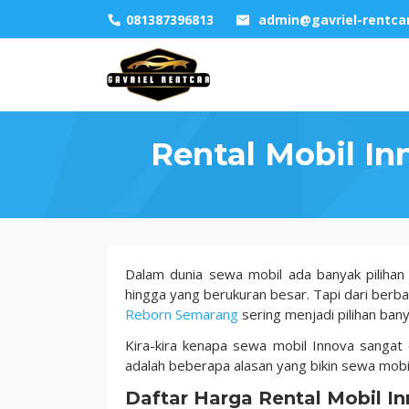
Skip
081387396813
admin@gavriel-rentca
to
content
Rental Mobil I
Rental
Dalam dunia sewa mobil ada banyak pilihan 
Mobil
hingga yang berukuran besar. Tapi dari berb
Innova
Reborn Semarang
sering menjadi pilihan ban
Reborn
Kira-kira kenapa sewa mobil Innova sangat
Semarang
adalah beberapa alasan yang bikin
sewa mobil
Murah
700
Daftar Harga Rental Mobil 