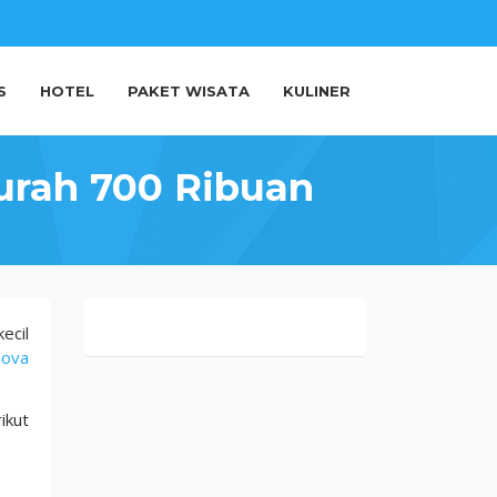
S
HOTEL
PAKET WISATA
KULINER
urah 700 Ribuan
ecil
nova
ikut