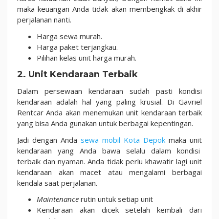
maka keuangan Anda tidak akan membengkak di akhir
perjalanan nanti.
Harga sewa murah.
Harga paket terjangkau.
Pilihan kelas unit harga murah.
2. Unit Kendaraan Terbaik
Dalam persewaan kendaraan sudah pasti kondisi
kendaraan adalah hal yang paling krusial. Di Gavriel
Rentcar Anda akan menemukan unit kendaraan terbaik
yang bisa Anda gunakan untuk berbagai kepentingan.
Jadi dengan Anda
sewa mobil Kota Depok
maka unit
kendaraan yang Anda bawa selalu dalam kondisi
terbaik dan nyaman. Anda tidak perlu khawatir lagi unit
kendaraan akan macet atau mengalami berbagai
kendala saat perjalanan.
Maintenance
rutin untuk setiap unit
Kendaraan akan dicek setelah kembali dari