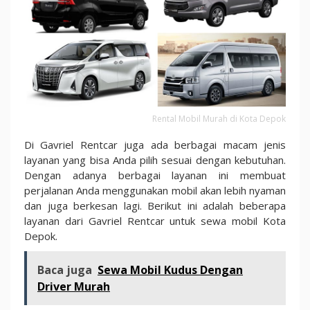
Rental Mobil Murah di Kota Depok
Di Gavriel Rentcar juga ada berbagai macam jenis
layanan yang bisa Anda pilih sesuai dengan kebutuhan.
Dengan adanya berbagai layanan ini membuat
perjalanan Anda menggunakan mobil akan lebih nyaman
dan juga berkesan lagi. Berikut ini adalah beberapa
layanan dari Gavriel Rentcar untuk sewa mobil Kota
Depok.
Baca juga
Sewa Mobil Kudus Dengan
Driver Murah