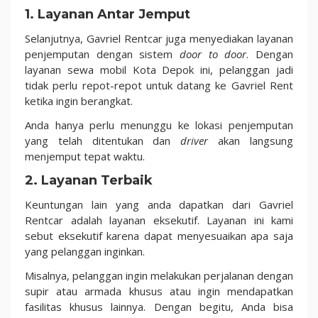
1. Layanan Antar Jemput
Selanjutnya, Gavriel Rentcar juga menyediakan layanan
penjemputan dengan sistem
door to door
. Dengan
layanan sewa mobil Kota Depok ini, pelanggan jadi
tidak perlu repot-repot untuk datang ke Gavriel Rent
ketika ingin berangkat.
Anda hanya perlu menunggu ke lokasi penjemputan
yang telah ditentukan dan
driver
akan langsung
menjemput tepat waktu.
2. Layanan Terbaik
Keuntungan lain yang anda dapatkan dari Gavriel
Rentcar adalah layanan eksekutif. Layanan ini kami
sebut eksekutif karena dapat menyesuaikan apa saja
yang pelanggan inginkan.
Misalnya, pelanggan ingin melakukan perjalanan dengan
supir atau armada khusus atau ingin mendapatkan
fasilitas khusus lainnya. Dengan begitu, Anda bisa