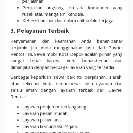
perjalanan.
Perbaikan langsung jika ada komponen yang
rusak atau mengalami kendala.
Kebersihan luar dan dalam unit selalu terjaga
3. Pelayanan Terbaik
Kenyamanan dan keamanan Anda benar-benar
terjamin jika Anda menggunakan jasa dari Gavriel
Rentcar ini. Sewa mobil Kota Depok adalah pilihan yang
sangat tepat karena Anda benar-benar akan
dimanjakan dengan berbagai layanan yang tersedia.
Berbagai keperluan sewa baik itu perjalanan, ziarah,
atau rekreasi Anda benar-benar bisa nyaman dan
selalu aman dengan layanan terbaik dari Gavriel
Rentcar.
Layanan penjemputan langsung.
Layanan pesan mudah.
Layanan pilihan unit.
Layanan komunikasi 24 jam.
Layanan perjalanan beserta supir.