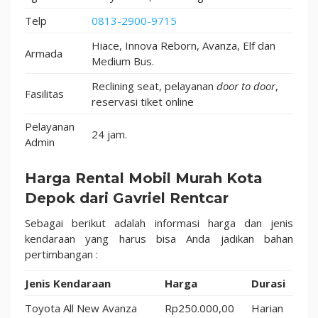
Telp
0813-2900-9715
Hiace, Innova Reborn, Avanza, Elf dan
Armada
Medium Bus.
Reclining seat, pelayanan
door to door
,
Fasilitas
reservasi tiket online
Pelayanan
24 jam.
Admin
Harga Rental Mobil Murah Kota
Depok dari Gavriel Rentcar
Sebagai berikut adalah informasi harga dan jenis
kendaraan yang harus bisa Anda jadikan bahan
pertimbangan :
Jenis Kendaraan
Harga
Durasi
Toyota All New Avanza
Rp250.000,00
Harian