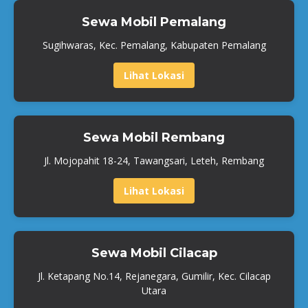
Sewa Mobil Pemalang
Sugihwaras, Kec. Pemalang, Kabupaten Pemalang
Lihat Lokasi
Sewa Mobil Rembang
Jl. Mojopahit 18-24, Tawangsari, Leteh, Rembang
Lihat Lokasi
Sewa Mobil Cilacap
Jl. Ketapang No.14, Rejanegara, Gumilir, Kec. Cilacap
Utara