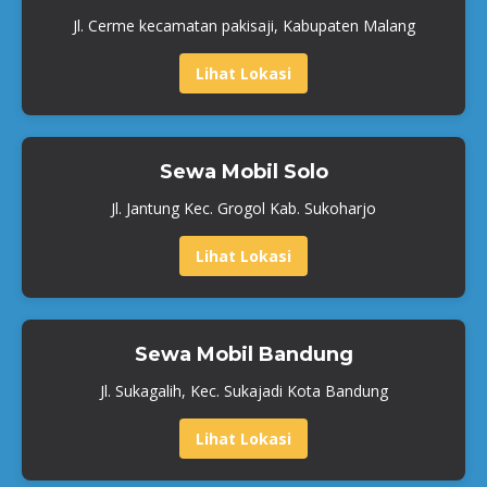
Jl. Cerme kecamatan pakisaji, Kabupaten Malang
Lihat Lokasi
Sewa Mobil Solo
Jl. Jantung Kec. Grogol Kab. Sukoharjo
Lihat Lokasi
Sewa Mobil Bandung
Jl. Sukagalih, Kec. Sukajadi Kota Bandung
Lihat Lokasi