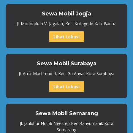
Sewa Mobil Jogja
Jl. Modorakan V, Jagalan, Kec. Kotagede Kab. Bantul
Lihat Lokasi
Sewa Mobil Surabaya
Jl. Amir Machmud II, Kec. Gn Anyar Kota Surabaya
Lihat Lokasi
Sewa Mobil Semarang
Jl. Jatiluhur No.56 Ngesrep Kec Banyumanik Kota
Semarang