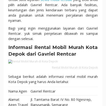
Dijamin
pilih adalah Gavriel Rentcar. Ada banyak fasilitas,
100%
keuntungan dan jenis kendaraan terbaru yang dapat
Aman!
anda gunakan untuk menemani perjalanan dengan
nyaman.
Bagi yang ingin menggunakan layanan dari Gavriel
Rentcar. yuk simak penjelasan dibawah ini sampai
dengan selesai.
Informasi Rental Mobil Murah Kota
Depok dari Gavriel Rentcar
Rental Mobil Murah di Kota Depok
Sebagai berikut adalah informasi rental mobil murah
Kota Depok yang harus Anda ketahui:
Nama Agen
Gavriel Rentcar
Alamat
Jl. Tamtama Barat IV No. 80 Ngesrep,
Agen Travel
Banyumanik, Semarang