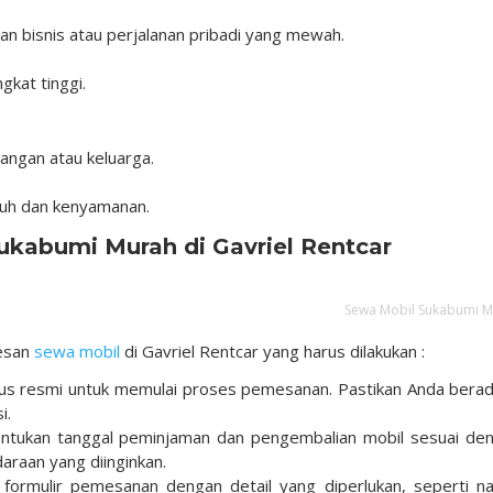
n bisnis atau perjalanan pribadi yang mewah.
gkat tinggi.
angan atau keluarga.
guh dan kenyamanan.
kabumi Murah di Gavriel Rentcar
Sewa Mobil Sukabumi 
mesan
sewa mobil
di Gavriel Rentcar yang harus dilakukan :
us resmi untuk memulai proses pemesanan. Pastikan Anda berad
i.
ntukan tanggal peminjaman dan pengembalian mobil sesuai de
daraan yang diinginkan.
formulir pemesanan dengan detail yang diperlukan, seperti n