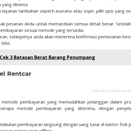
n yang diminta.
layanan tambahan seperti asuransi atau sopir, pilih opsi yang se
li pesanan Anda untuk memastikan semua detail benar. Setelah 
pembayaran sesuai metode yang tersedia.
ran, selanjutnya anda akan menerima konfirmasi pemesanan bes
 teks.
 Cek 3 Batasan Berat Barang Penumpang
el Rentcar
Sewa Mobil Sukabumi 
gai metode pembayaran yang memudahkan pelanggan dalam pr
eberapa metode pembayaran yang diterima, dengan penjel
akukan pembayaran langsung dengan uang tunai di kantor fisik 
proses pemesanan offline.