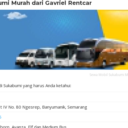
mi Murah dari Gavriel Rentcar
Sewa Mobil Sukabumi 
di Sukabumi yang harus Anda ketahui:
at IV No. 80 Ngesrep, Banyumanik, Semarang
5
eborn, Avanza, Elf dan Medium Bus.