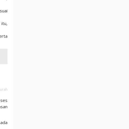
suai
itu,
erta
Murah
oses
asan
pada