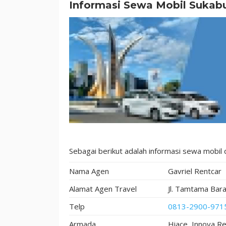
Lengkap
Informasi Sewa Mobil Sukabu
Sebagai berikut adalah informasi sewa mobil 
Nama Agen
Gavriel Rentcar
Alamat Agen Travel
Jl. Tamtama Bar
Telp
0813-2900-971
Armada
Hiace, Innova R