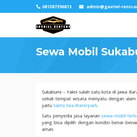
Skip
081387396813
admin@gavriel-rentca
to
content
Sewa Mobil Sukab
Sewa
Sukabumi – Yakni salah satu kota di Jawa 
Mobil
sekali tempat wisata menyatu dengan alam
Sukabumi
yaitu
Santa Sea Waterpark
.
Murah
Satu penyedia jasa layanan
sewa mobil terb
dengan
yang bisa dipilih dengan kondisi benar-be
Pilihan
aman.
Armada