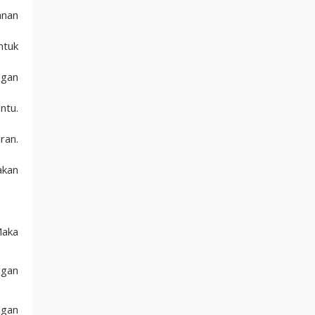
anan
ntuk
ngan
ntu.
ran.
akan
Maka
ggan
ngan