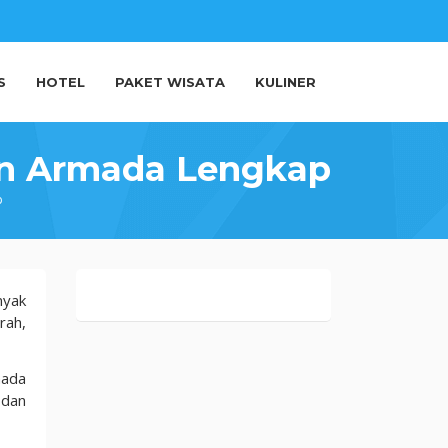
S
HOTEL
PAKET WISATA
KULINER
an Armada Lengkap
p
nyak
rah,
mada
 dan