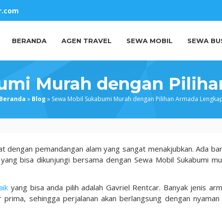
r.com
BERANDA
AGEN TRAVEL
SEWA MOBIL
SEWA BU
umi Murah dengan Pilih
Beranda
»
Blog
»
Sewa Mobil Sukabumi Murah dengan Pilihan Armada Lengka
Barat dengan pemandangan alam yang sangat menakjubkan. Ada ba
 yang bisa dikunjungi bersama dengan Sewa Mobil Sukabumi mu
aik
yang bisa anda pilih adalah Gavriel Rentcar. Banyak jenis ar
nar prima, sehingga perjalanan akan berlangsung dengan nyaman