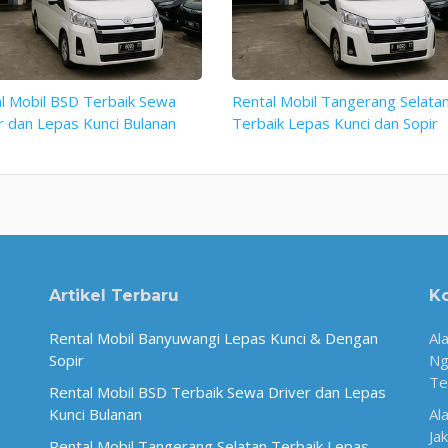
l Mobil BSD Terbaik Sewa
Rental Mobil Tangerang Selata
r dan Lepas Kunci Bulanan
Terbaik Lepas Kunci dan Sopir
Artikel Terbaru
K
Rental Mobil Banyuwangi Lepas Kunci & Dengan
Al
Sopir
Ng
Te
Rental Mobil BSD Terbaik Sewa Driver dan Lepas
Kunci Bulanan
Al
Ja
Rental Mobil Tangerang Selatan Terbaik Lepas