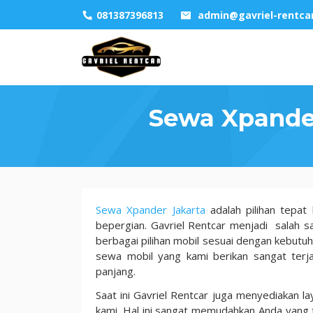
Skip
081387396813
admin@gavriel-rentca
to
content
Sewa Xpander
Sewa
Sewa Xpander Jakarta
adalah pilihan tepa
Xpander
bepergian. Gavriel Rentcar menjadi salah 
Jakarta dengan
berbagai pilihan mobil sesuai dengan kebutu
Sopir
sewa mobil yang kami berikan sangat ter
Mulai
panjang.
700
Saat ini Gavriel Rentcar juga menyediakan l
Ribu
kami. Hal ini sangat memudahkan Anda yang t