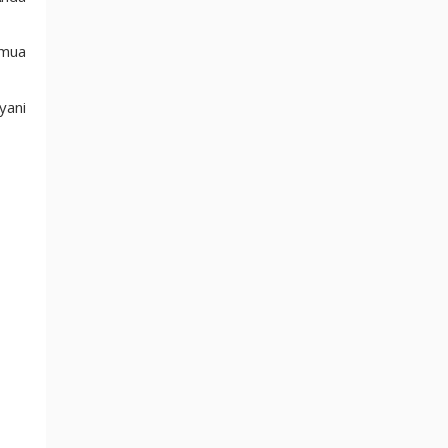
emua
yani