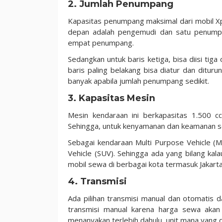
2. Jumlah Penumpang
Kapasitas penumpang maksimal dari mobil Xpa
depan adalah pengemudi dan satu penumpan
empat penumpang.
Sedangkan untuk baris ketiga, bisa diisi tig
baris paling belakang bisa diatur dan ditur
banyak apabila jumlah penumpang sedikit.
3. Kapasitas Mesin
Mesin kendaraan ini berkapasitas 1.500 cc
Sehingga, untuk kenyamanan dan keamanan se
Sebagai kendaraan Multi Purpose Vehicle (MP
Vehicle (SUV). Sehingga ada yang bilang kalau
mobil sewa di berbagai kota termasuk Jakarta
4. Transmisi
Ada pilihan transmisi manual dan otomatis da
transmisi manual karena harga sewa akan
menanyakan terlebih dahulu, unit mana yang 