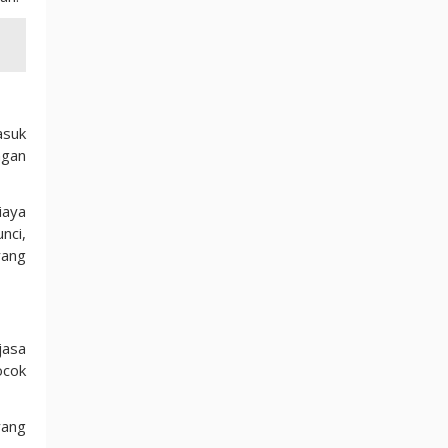
asuk
ngan
iaya
nci,
yang
jasa
ocok
yang