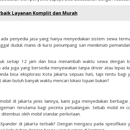
baik Layanan Komplit dan Murah
ta, ada penyedia jasa yang hanya menyediakan sistem sewa term
 tinggal duduk manis di kursi penumpang san menikmati pemanda
tuk setiap 12 jam dan bisa menambah waktu sewa dengan b
n ada juga yang bersedia menyewakan tanpa driver atau lepas ku
da bisa eksplorasi Kota Jakarta sepuas hati, tapi tentu bagi 
t akan butuh banyak waktu mencari lokasi tujuan bukan?
mobil di Jakarta jenis lainnya, kami juga menyediakan berbagai 
mari terutama bagi pecinta petualangan. Sebab mobil ini c
t ditembus oleh mobil standar perkotaan.
 Xpander di Jakarta terbaik? Dengan mengacu pada spesifikasi 
uai kebutuhan dengan harga yang nyaman di kantong.