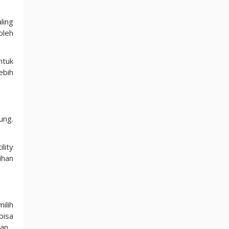
ling
oleh
ntuk
ebih
ung.
lity
ihan
ilih
bisa
an.