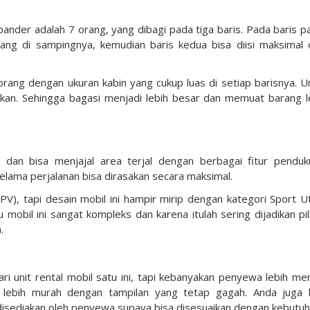
nder adalah 7 orang, yang dibagi pada tiga baris. Pada baris pa
g di sampingnya, kemudian baris kedua bisa diisi maksimal 
a orang dengan ukuran kabin yang cukup luas di setiap barisnya. U
unkan. Sehingga bagasi menjadi lebih besar dan memuat barang l
 dan bisa menjajal area terjal dengan berbagai fitur penduk
lama perjalanan bisa dirasakan secara maksimal.
V), tapi desain mobil ini hampir mirip dengan kategori Sport Uti
 mobil ini sangat kompleks dan karena itulah sering dijadikan pil
.
ri unit rental mobil satu ini, tapi kebanyakan penyewa lebih mem
 lebih murah dengan tampilan yang tetap gagah. Anda juga 
disediakan oleh penyewa supaya bisa disesuaikan dengan kebutuh