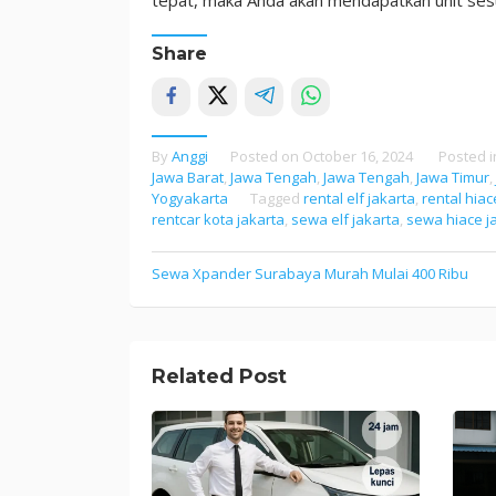
Share
By
Anggi
Posted on
October 16, 2024
Posted 
Jawa Barat
,
Jawa Tengah
,
Jawa Tengah
,
Jawa Timur
,
Yogyakarta
Tagged
rental elf jakarta
,
rental hiac
rentcar kota jakarta
,
sewa elf jakarta
,
sewa hiace j
Sewa Xpander Surabaya Murah Mulai 400 Ribu
Post
navigation
Related Post