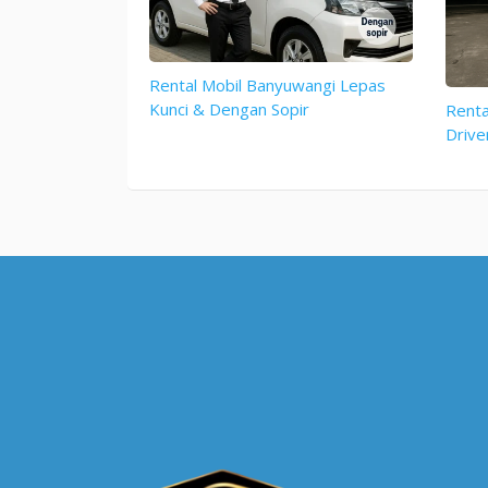
Rental Mobil Banyuwangi Lepas
Kunci & Dengan Sopir
Renta
Drive