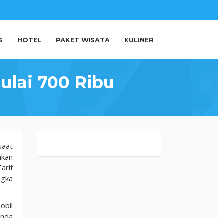
S
HOTEL
PAKET WISATA
KULINER
ulai 700 Ribu
saat
akan
arif
ngka
obil
Anda