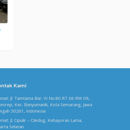
n
ontak Kami
amat: Jl. Tamtama Bar. IV No.80 RT 06 RW 09,
esrep, Kec. Banyumanik, Kota Semarang, Jawa
ngah 50261, Indonesia
amat: Jl. Cipulir – Ciledug, Kebayoran Lama,
karta Selatan