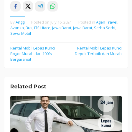
By
Anggi
Posted on
July 16, 2024
Posted in
Agen Travel
,
Avanza
,
Bus
,
Elf
,
Hiace
,
Jawa Barat
,
Jawa Barat
,
Serba Serbi
,
Sewa Mobil
Rental Mobil Lepas Kunci
Rental Mobil Lepas Kunci
Post
Bogor Murah dan 100%
Depok Terbaik dan Murah
navigation
Bergaransi!
Related Post