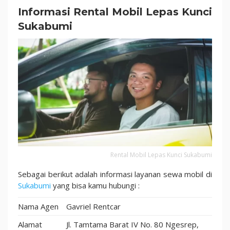
dan
Informasi Rental Mobil Lepas Kunci
Ramah
Sukabumi
Dikantong!
Rental Mobil Lepas Kunci Sukabumi
Sebagai berikut adalah informasi layanan sewa mobil di
Sukabumi
yang bisa kamu hubungi :
Nama Agen
Gavriel Rentcar
Alamat
Jl. Tamtama Barat IV No. 80 Ngesrep,