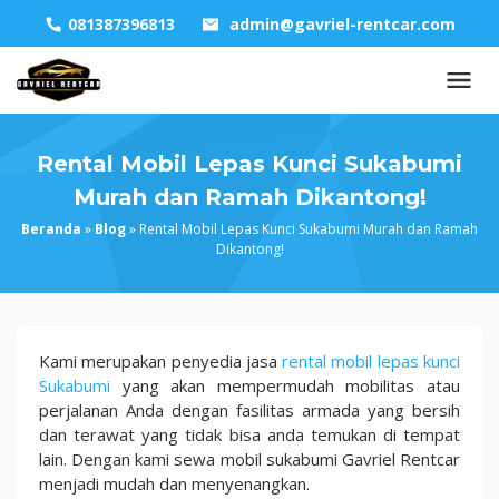
Skip
081387396813
admin@gavriel-rentcar.com
to
content
Rental Mobil Lepas Kunci Sukabumi
Murah dan Ramah Dikantong!
Beranda
»
Blog
»
Rental Mobil Lepas Kunci Sukabumi Murah dan Ramah
Dikantong!
Rental
Kami merupakan penyedia jasa
rental mobil lepas kunci
Mobil
Sukabumi
yang akan mempermudah mobilitas atau
Lepas
perjalanan Anda dengan fasilitas armada yang bersih
Kunci
dan terawat yang tidak bisa anda temukan di tempat
Sukabumi
lain. Dengan kami sewa mobil sukabumi Gavriel Rentcar
Murah
menjadi mudah dan menyenangkan.